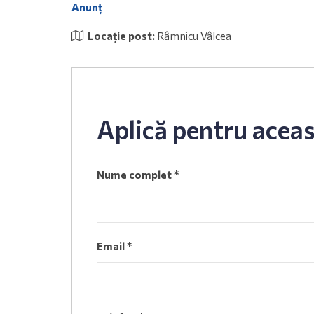
Anunț
Locație post:
Râmnicu Vâlcea
Aplică pentru aceas
Nume complet
*
Email
*