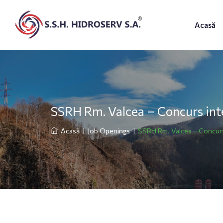
Acasă
SSRH Rm. Valcea – Concurs inte
Acasă
|
Job Openings
|
SSRH Rm. Valcea – Concurs