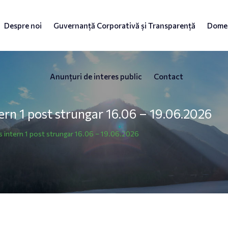
Despre noi
Guvernanță Corporativă și Transparență
Domen
Anunțuri de interes public
Contact
rn 1 post strungar 16.06 – 19.06.2026
 intern 1 post strungar 16.06 – 19.06.2026