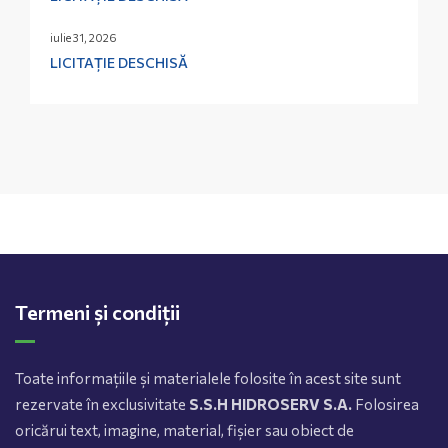
iulie 31, 2026
LICITAȚIE DESCHISĂ
Termeni și condiții
Toate informațiile și materialele folosite în acest site sunt
rezervate în exclusivitate
S.S.H HIDROSERV S.A.
Folosirea
oricărui text, imagine, material, fișier sau obiect de