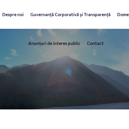
Despre noi
Guvernanță Corporativă și Transparență
Domen
Anunțuri de interes public
Contact