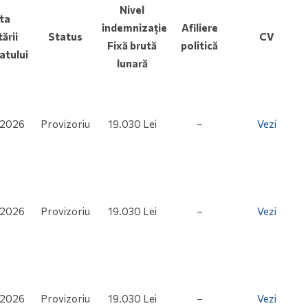
Nivel
ta
indemnizație
Afiliere
ării
Status
CV
Fixă brută
politică
tului
lunară
.2026
Provizoriu
19.030 Lei
–
Vezi
.2026
Provizoriu
19.030 Lei
–
Vezi
.2026
Provizoriu
19.030 Lei
–
Vezi