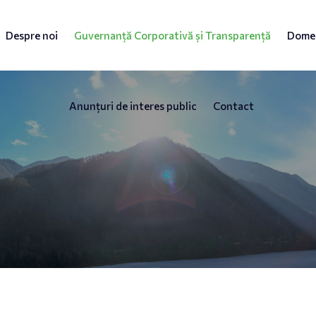
Despre noi
Guvernanță Corporativă și Transparență
Domen
Anunțuri de interes public
Contact