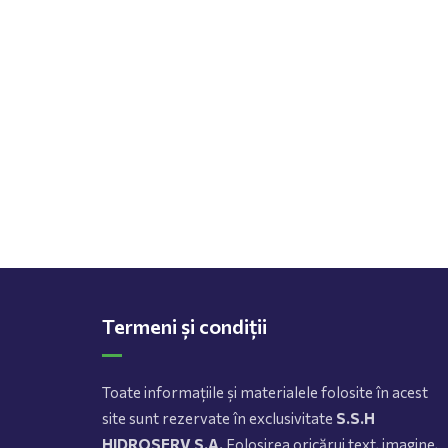
Termeni și condiții
Toate informațiile și materialele folosite în acest
site sunt rezervate în exclusivitate
S.S.H
HIDROSERV S.A.
Folosirea oricărui text, imagine,