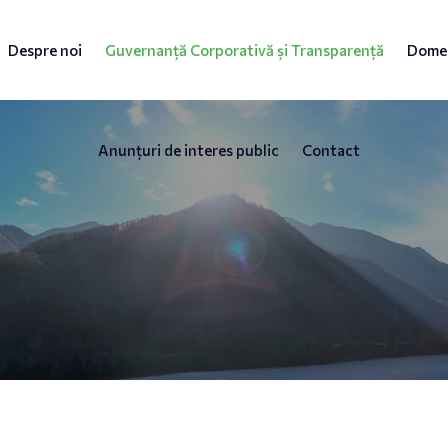
Despre noi
Guvernanță Corporativă și Transparență
Domen
Anunțuri de interes public
Contact