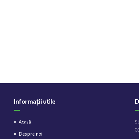
Informații utile
D
Acasă
St
02
Despre noi